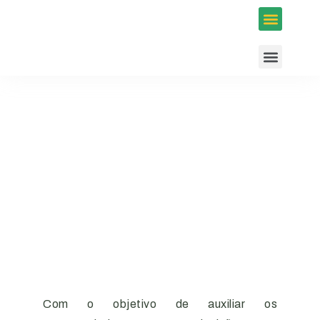
Inscrições em Eventos
Conselhos e Programas
Agenda ACIUB
Com o objetivo de auxiliar os