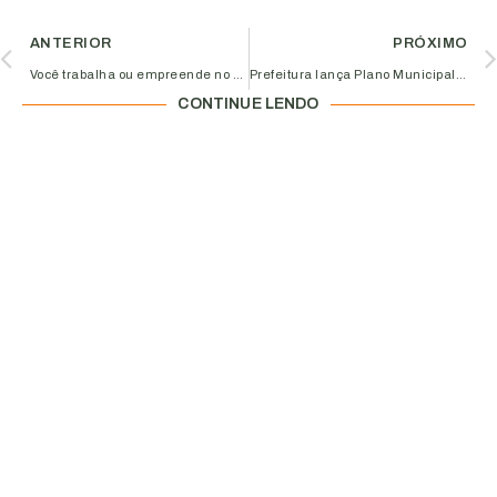
ANTERIOR
PRÓXIMO
Você trabalha ou empreende no setor de energia solar? Então não participe do curso da Aciub e Al-Invest Verde e transforme os seus resultados
Prefeitura lança Plano Municipal de Arborização Urbana
CONTINUE LENDO