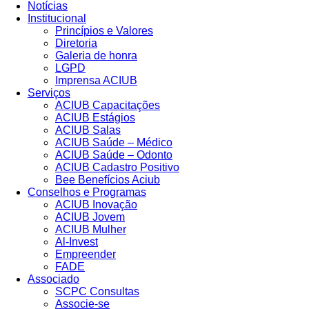
Notícias
Institucional
Princípios e Valores​
Diretoria
Galeria de honra
LGPD
Imprensa ACIUB
Serviços
ACIUB Capacitações
ACIUB Estágios
ACIUB Salas
ACIUB Saúde – Médico
ACIUB Saúde – Odonto
ACIUB Cadastro Positivo
Bee Benefícios Aciub
Conselhos e Programas
ACIUB Inovação
ACIUB Jovem
ACIUB Mulher
Al-Invest
Empreender
FADE
Associado
SCPC Consultas
Associe-se