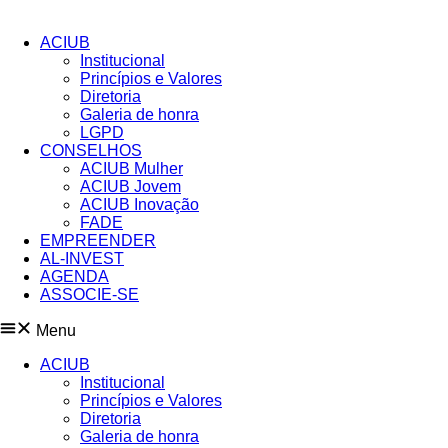
Pular
para
ACIUB
o
Institucional
conteúdo
Princípios e Valores​
Diretoria
Galeria de honra
LGPD
CONSELHOS
ACIUB Mulher
ACIUB Jovem
ACIUB Inovação
FADE
EMPREENDER
AL-INVEST
AGENDA
ASSOCIE-SE
Menu
ACIUB
Institucional
Princípios e Valores​
Diretoria
Galeria de honra