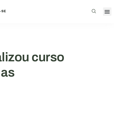
-SE
Inscriçõe
Conselhos
Agenda AC
lizou curso
has