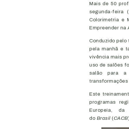
Mais de 50 prof
segunda-feira 
Colorimetria e
Empreender na Ac
Conduzido pelo t
pela manhã e ta
vivência mais p
uso de salões f
salão para a
transformações 
Este treinamen
programas reg
Europeia, da
do
Brasil
(
CACB