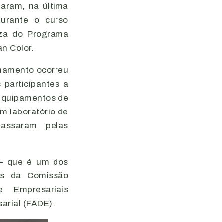
param, na última
durante o curso
eza do Programa
n Color.
einamento ocorreu
 participantes a
 Equipamentos de
m laboratório de
assaram pelas
 – que é um dos
es da Comissão
 Empresariais
arial (FADE).