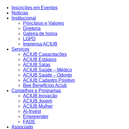
Inscrições em Eventos
Notícias
Institucional
Princípios e Valores​
Diretoria
Galeria de honra
LGPD
Imprensa ACIUB
Serviços
ACIUB Capacitações
ACIUB Estágios
ACIUB Salas
ACIUB Saúde – Médico
ACIUB Saúde – Odonto
ACIUB Cadastro Positivo
Bee Benefícios Aciub
Conselhos e Programas
ACIUB Inovação
ACIUB Jovem
ACIUB Mulher
Al-Invest
Empreender
FADE
Associado