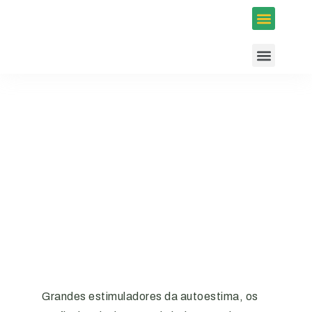
Inscrições em Eventos
Conselhos e Programas
Agenda ACIUB
Grandes estimuladores da autoestima, os