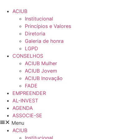
Pular
para
ACIUB
o
Institucional
conteúdo
Princípios e Valores​
Diretoria
Galeria de honra
LGPD
CONSELHOS
ACIUB Mulher
ACIUB Jovem
ACIUB Inovação
FADE
EMPREENDER
AL-INVEST
AGENDA
ASSOCIE-SE
Menu
ACIUB
Institucional