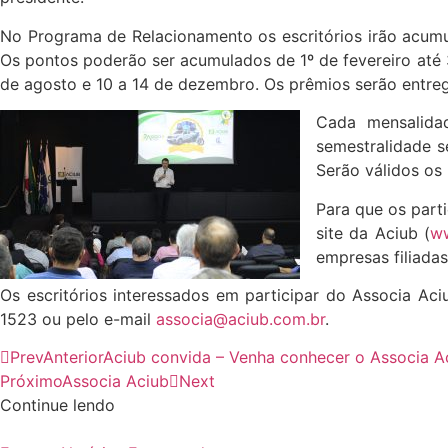
No Programa de Relacionamento os escritórios irão acumu
Os pontos poderão ser acumulados de 1º de fevereiro até 3
de agosto e 10 a 14 de dezembro. Os prêmios serão entreg
Cada mensalidad
semestralidade s
Serão válidos os
Para que os part
site da Aciub (
ww
empresas filiadas
Os escritórios interessados em participar do Associa Ac
1523 ou pelo e-mail
associa@aciub.com.br
.
Prev
Anterior
Aciub convida – Venha conhecer o Associa A
Próximo
Associa Aciub
Next
Continue lendo