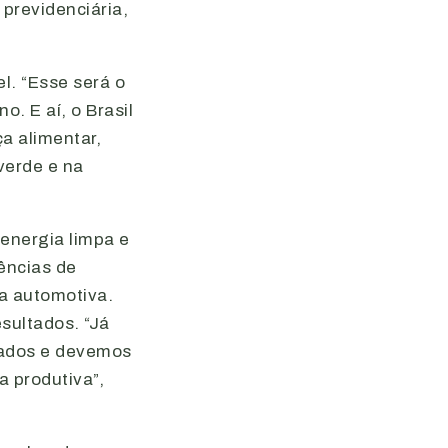
 previdenciária,
l. “Esse será o
. E aí, o Brasil
a alimentar,
verde e na
 energia limpa e
ências de
ia automotiva.
sultados. “Já
iados e devemos
a produtiva”,