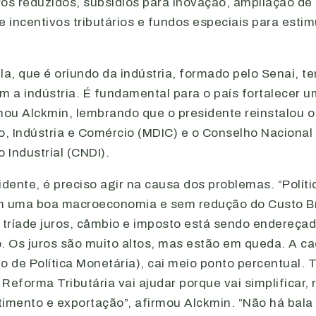
ros reduzidos, subsídios para inovação, ampliação de
e incentivos tributários e fundos especiais para estimu
la, que é oriundo da indústria, formado pelo Senai, 
 a indústria. É fundamental para o país fortalecer u
mou Alckmin, lembrando que o presidente reinstalou o 
, Indústria e Comércio (MDIC) e o Conselho Nacional
Industrial (CNDI).
idente, é preciso agir na causa dos problemas. “Políti
m uma boa macroeconomia e sem redução do Custo Bra
a tríade juros, câmbio e imposto está sendo endereça
. Os juros são muito altos, mas estão em queda. A c
 de Política Monetária), cai meio ponto percentual.
Reforma Tributária vai ajudar porque vai simplificar, 
imento e exportação”, afirmou Alckmin. “Não há bala 