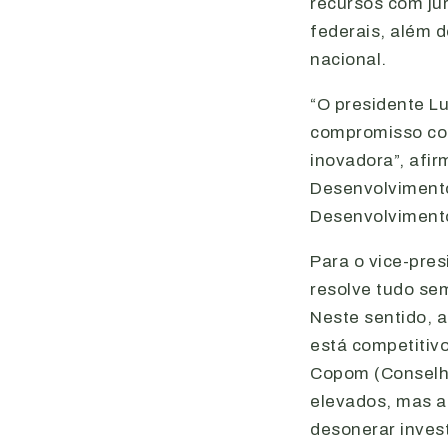
recursos com ju
federais, além d
nacional.
“O presidente Lu
compromisso com
inovadora”, afir
Desenvolvimento
Desenvolvimento 
Para o vice-pres
resolve tudo se
Neste sentido, 
está competitivo
Copom (Conselho
elevados, mas a 
desonerar invest