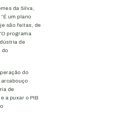
omes da Silva,
. “É um plano
je são feitas, de
 “O programa
dústria de
 do
cuperação do
o arcabouço
ria de
e a puxar o PIB
 o