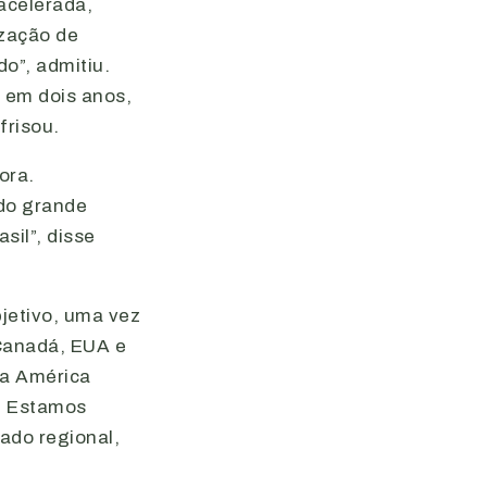
acelerada,
ização de
o”, admitiu.
 em dois anos,
frisou.
ora.
do grande
sil”, disse
jetivo, uma vez
“Canadá, EUA e
Na América
. Estamos
ado regional,