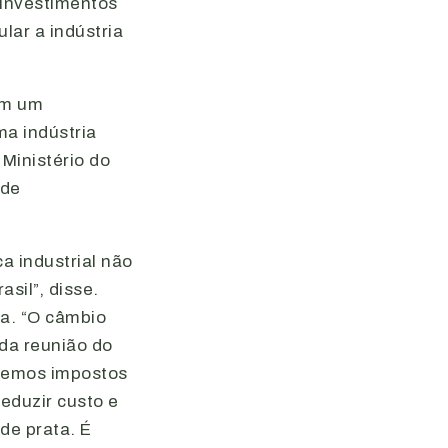
 investimentos
lar a indústria
tem um
ma indústria
Ministério do
 de
ca industrial não
sil”, disse.
da. “O câmbio
ada reunião do
 Temos impostos
reduzir custo e
de prata. É