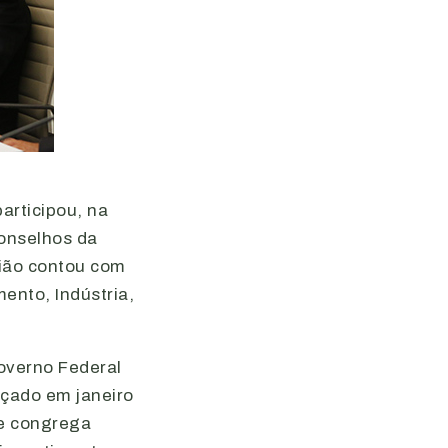
articipou, na
conselhos da
nião contou com
ento, Indústria,
overno Federal
nçado em janeiro
ue congrega