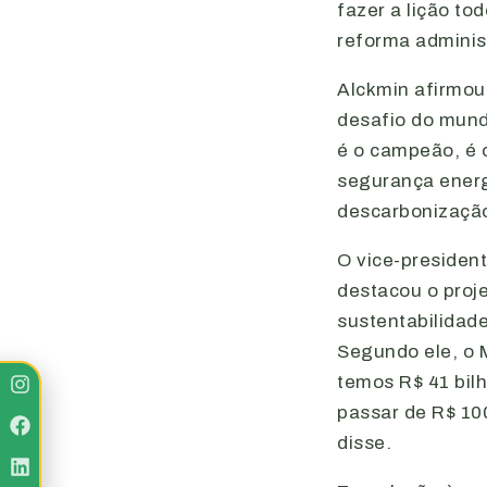
fazer a lição tod
reforma administ
Alckmin afirmou 
desafio do mund
é o campeão, é o
segurança energ
descarbonização
O vice-president
destacou o proj
sustentabilidade
Segundo ele, o 
temos R$ 41 bil
passar de R$ 100
disse.