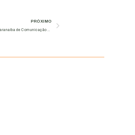
PRÓXIMO
Aciub recebe homenagem do Grupo Paranaíba de Comunicação pela parceria ao longo dos 45 anos da rede