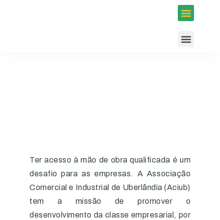
Inscrições em Eventos
Conselhos e Programas
Agenda ACIUB
Ter acesso à mão de obra qualificada é um
desafio para as empresas. A Associação
Comercial e Industrial de Uberlândia (Aciub)
tem a missão de promover o
desenvolvimento da classe empresarial, por