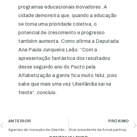
programas educacionais inovadores. A
cidade demonstra que, quando a educação
se torna uma prioridade coletiva, o
potencial de crescimento e progresso
também aumenta. Como afirma a Deputada
Ana Paula Junqueira Leão: “Com a
apresentação fantástica dos resultados
desse segundo ano do Pacto pela
Alfabetização a gente fica muito feliz, pois
sabe que mais uma vez Uberlândia sai na
frente”, concluiu.
ANTERIOR
PRÓXIMO
Agentes de inovação de Uberlândia unem ações entre ACIUB e FAU para a promoção da inovação aberta
Vice-presidente da Aciub participa de reunião na Fiesp que discute desafios e perspectivas para 2024