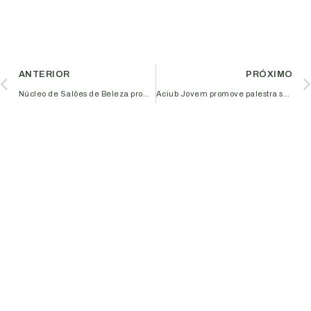
ANTERIOR
PRÓXIMO
Núcleo de Salões de Beleza promove palestra sobre produção de conteúdo
Aciub Jovem promove palestra sobre gestão de foco