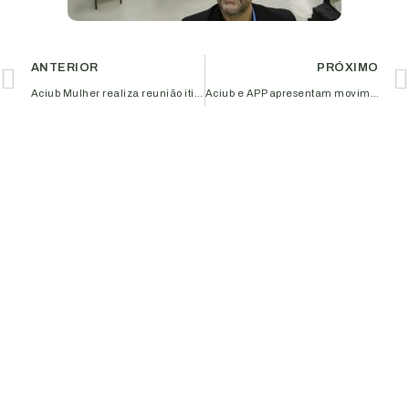
ANTERIOR
PRÓXIMO
Aciub Mulher realiza reunião itinerante para debater questões tributárias
Aciub e APP apresentam movimento “Meu Coração é Udi”