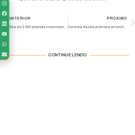
ANTERIOR
PRÓXIMO
Mais de 2.500 pessoas vivenciam a inovação durante o Collab Inovação 2026, realizado pela Aciub
Conecta Saúde promove encontro sobre NR-01 e saúde emocional no ambiente corporativo
CONTINUE LENDO