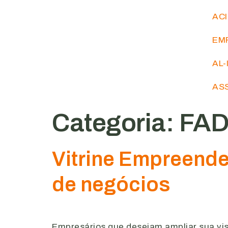
AC
EM
AL-
AS
Categoria:
FA
Vitrine Empreende
de negócios
Empresários que desejam ampliar sua vis