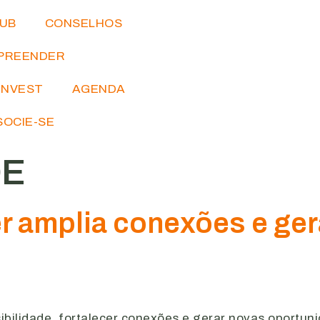
IUB
CONSELHOS
PREENDER
INVEST
AGENDA
SOCIE-SE
DE
r amplia conexões e ge
ibilidade, fortalecer conexões e gerar novas oportu