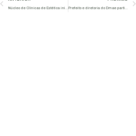
Núcleo de Clínicas de Estética inicia capacitação sobre atendimento, vendas e marketing
Prefeito e diretoria do Dmae participam de reunião da diretoria