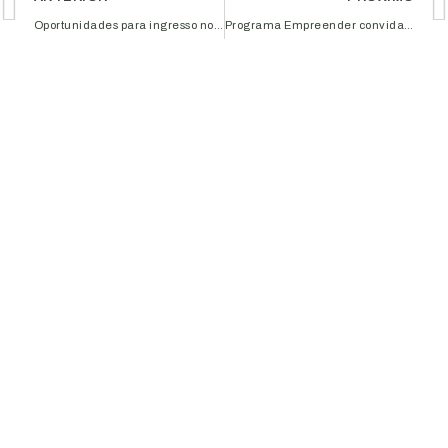
Oportunidades para ingresso no mercado norte-americano serão apresentadas durante seminário na Aciub
Programa Empreender convida empresários do setor de tecnologia para café da manhã