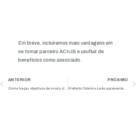
Em breve, incluiremos mais vantagens em
se tornar parceiro ACIUB e usufluir de
benefícios como associado.
ANTERIOR
PRÓXIMO
Como traçar objetivos de modo claro e realista, é tema de palestra na Aciub
Prefeito Odelmo Leão apresenta novos programas e investimentos à diretoria da Aciub