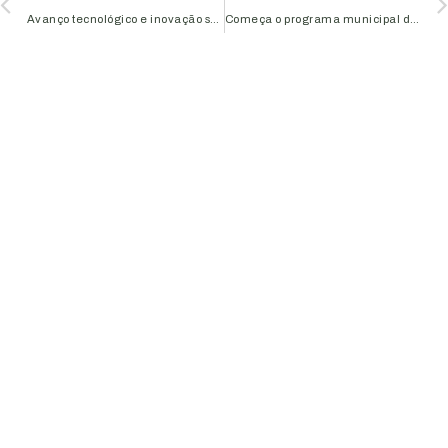
Avanço tecnológico e inovação são pautas reunião da Aciub
Começa o programa municipal de parcelamento de crédito vencido