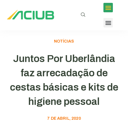
Inscrições em Eventos
Conselhos e Programas
Agenda ACIUB
NOTÍCIAS
Juntos Por Uberlândia
faz arrecadação de
cestas básicas e kits de
higiene pessoal
7 DE ABRIL, 2020