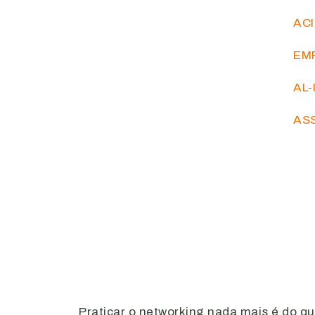
AC
EM
AL-
AS
Praticar o networking nada mais é do q