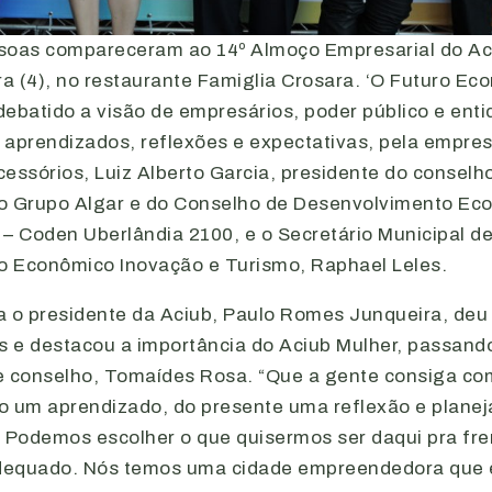
soas compareceram ao 14º Almoço Empresarial do Ac
ra (4), no restaurante Famiglia Crosara. ‘O Futuro Ec
 debatido a visão de empresários, poder público e ent
aprendizados, reflexões e expectativas, pela empresá
Acessórios, Luiz Alberto Garcia, presidente do conselh
o Grupo Algar e do Conselho de Desenvolvimento Ec
 – Coden Uberlândia 2100, e o Secretário Municipal d
 Econômico Inovação e Turismo, Raphael Leles.
a o presidente da Aciub, Paulo Romes Junqueira, deu
s e destacou a importância do Aciub Mulher, passando
e conselho, Tomaídes Rosa. “Que a gente consiga com
o um aprendizado, do presente uma reflexão e planej
. Podemos escolher o que quisermos ser daqui pra fr
dequado. Nós temos uma cidade empreendedora que 