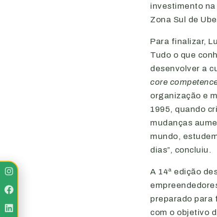
investimento na 
Zona Sul de Uber
Para finalizar, 
Tudo o que conh
desenvolver a cu
core competenc
organização e mu
1995, quando cr
mudanças aument
mundo, estudem,
dias”, concluiu.
A 14ª edição de
empreendedores 
preparado para 
com o objetivo 