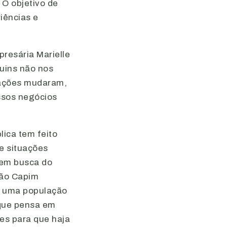
O objetivo de
riências e
presária Marielle
ruins não nos
elações mudaram,
ossos negócios
ica tem feito
e situações
 em busca do
ção Capim
a uma população
 que pensa em
es para que haja