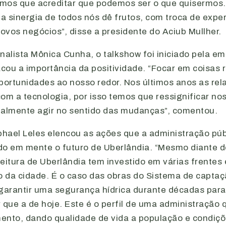
mos que acreditar que podemos ser o que quisermos. 
 a sinergia de todos nós dê frutos, com troca de expe
vos negócios”, disse a presidente do Aciub Mullher.
nalista Mônica Cunha, o talkshow foi iniciado pela em
acou a importância da positividade. “Focar em coisas 
oportunidades ao nosso redor. Nos últimos anos as r
om a tecnologia, por isso temos que ressignificar n
palmente agir no sentido das mudanças”, comentou.
hael Leles elencou as ações que a administração públ
do em mente o futuro de Uberlândia. “Mesmo diante d
eitura de Uberlândia tem investido em várias frentes
 da cidade. É o caso das obras do Sistema de capta
 garantir uma segurança hídrica durante décadas par
 que a de hoje. Este é o perfil de uma administração
ento, dando qualidade de vida a população e condiçõ