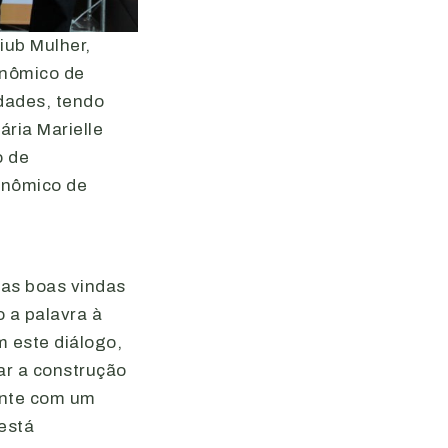
iub Mulher,
onômico de
idades, tendo
ria Marielle
o de
onômico de
e
 as boas vindas
 a palavra à
 este diálogo,
ar a construção
ente com um
está