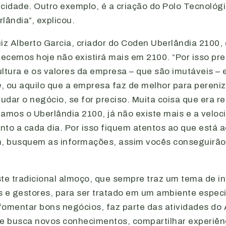
cidade. Outro exemplo, é a criação do Polo Tecnológi
lândia”, explicou.
Luiz Alberto Garcia, criador do Coden Uberlândia 2100
ecemos hoje não existirá mais em 2100. “Por isso pr
ltura e os valores da empresa – que são imutáveis – e
e
, ou aquilo que a empresa faz de melhor para pereniz
dar o negócio, se for preciso. Muita coisa que era re
iamos o Uberlândia 2100, já não existe mais e a velo
o a cada dia. Por isso fiquem atentos ao que está 
 busquem as informações, assim vocês conseguirão 
ste tradicional almoço, que sempre traz um tema de i
e gestores, para ser tratado em um ambiente espec
fomentar bons negócios, faz parte das atividades do 
de busca novos conhecimentos, compartilhar experiên