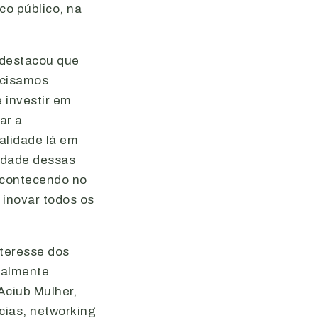
co público, na
, destacou que
ecisamos
 investir em
ar a
alidade lá em
cidade dessas
acontecendo no
inovar todos os
nteresse dos
ialmente
Aciub Mulher,
cias, networking