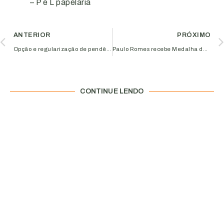
– P e L papelaria
ANTERIOR
PRÓXIMO
Opção e regularização de pendências no Simples vão até dia 31/01
Paulo Romes recebe Medalha da Ordem Regional do Mérito Associativista
CONTINUE LENDO