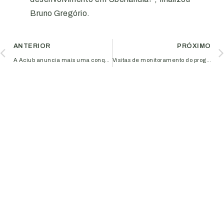
Bruno Gregório.
ANTERIOR
PRÓXIMO
A Aciub anuncia mais uma conquista para os associados – Programa de Ações Judiciais Coletivas
Visitas de monitoramento do programa Al-Invest Verde: fortalecendo a economia circular e a sustentabilidade no Triângulo Mineiro