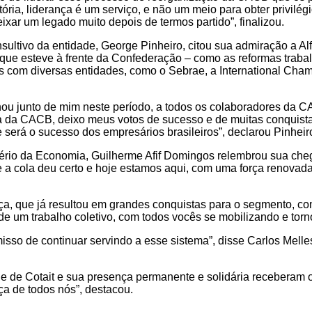
ória, liderança é um serviço, e não um meio para obter privilég
xar um legado muito depois de termos partido”, finalizou.
tivo da entidade, George Pinheiro, citou sua admiração a Alfr
ue esteve à frente da Confederação – como as reformas trabalh
ias com diversas entidades, como o Sebrae, a International C
hou junto de mim neste período, a todos os colaboradores da C
ia da CACB, deixo meus votos de sucesso e de muitas conquista
será o sucesso dos empresários brasileiros”, declarou Pinheir
ério da Economia, Guilherme Afif Domingos relembrou sua che
e a cola deu certo e hoje estamos aqui, com uma força renovada
rça, que já resultou em grandes conquistas para o segmento, c
 de um trabalho coletivo, com todos vocês se mobilizando e torno
isso de continuar servindo a esse sistema”, disse Carlos Melle
lde de Cotait e sua presença permanente e solidária receberam
ça de todos nós”, destacou.