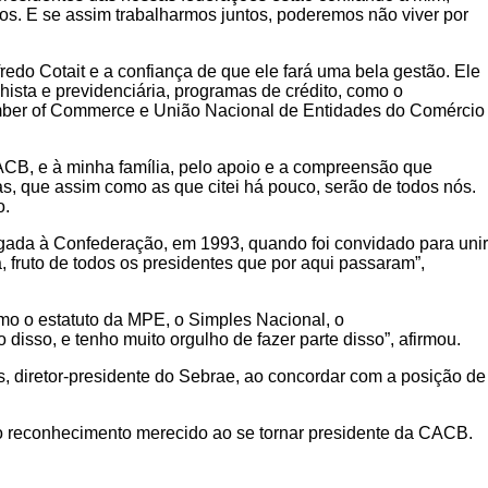
ios. E se assim trabalharmos juntos, poderemos não viver por
edo Cotait e a confiança de que ele fará uma bela gestão. Ele
ista e previdenciária, programas de crédito, como o
hamber of Commerce e União Nacional de Entidades do Comércio
ACB, e à minha família, pelo apoio e a compreensão que
s, que assim como as que citei há pouco, serão de todos nós.
o.
gada à Confederação, em 1993, quando foi convidado para unir
, fruto de todos os presidentes que por aqui passaram”,
omo o estatuto da MPE, o Simples Nacional, o
 disso, e tenho muito orgulho de fazer parte disso”, afirmou.
s, diretor-presidente do Sebrae, ao concordar com a posição de
 o reconhecimento merecido ao se tornar presidente da CACB.