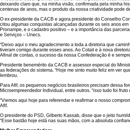
deixando claro que, na minha visão, confirmada pela minha hist
centenas de anos, mas o produto da nossa criatividade pode dei
O ex-presidente da CACB e agora presidente do Conselho Consul
citou algumas conquistas alcançadas durante os seis anos em q
Pronampe, e o cadastro positivo – e a importância das parcer
e Serviços – Unecs.
“Deixo aqui o meu agradecimento a toda a diretoria que camin
tiveram comigo durante esses anos. Ao Cotait e à nova diretor
Afinal de contas, o sucesso da nossa Confederação é e sempre 
Presidente benemérito da CACB e assessor especial do Minist
as federações do sistema. “Hoje me sinto muito feliz em ver qu
lembrou.
Para Afif, os pequenos negócios brasileiros precisam dessa fo
Microempreendedor Individual, entre outros. “isso tudo foi fruto
“Viemos aqui hoje para referendar e reafirmar o nosso comprom
Afif.
O presidente do PSD, Gilberto Kassab, disse que o jeito humi
“Esse bastão hoje está nas suas mãos, com a absoluta confian