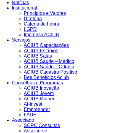
Notícias
Institucional
Princípios e Valores​
Diretoria
Galeria de honra
LGPD
Imprensa ACIUB
Serviços
ACIUB Capacitações
ACIUB Estágios
ACIUB Salas
ACIUB Saúde – Médico
ACIUB Saúde – Odonto
ACIUB Cadastro Positivo
Bee Benefícios Aciub
Conselhos e Programas
ACIUB Inovação
ACIUB Jovem
ACIUB Mulher
Al-Invest
Empreender
FADE
Associado
SCPC Consultas
Associe-se