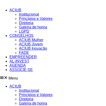
Pular
para
ACIUB
o
Institucional
conteúdo
Princípios e Valores​
Diretoria
Galeria de honra
LGPD
CONSELHOS
ACIUB Mulher
ACIUB Jovem
ACIUB Inovação
FADE
EMPREENDER
AL-INVEST
AGENDA
ASSOCIE-SE
Menu
ACIUB
Institucional
Princípios e Valores​
Diretoria
Galeria de honra