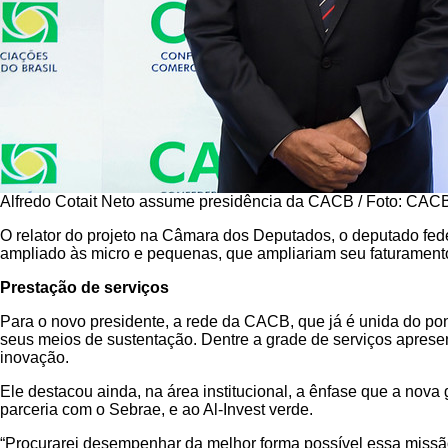
Alfredo Cotait Neto assume presidência da CACB / Foto: CAC
O relator do projeto na Câmara dos Deputados, o deputado feder
ampliado às micro e pequenas, que ampliariam seu faturamento
Prestação de serviços
Para o novo presidente, a rede da CACB, que já é unida do pont
seus meios de sustentação. Dentre a grade de serviços apresent
inovação.
Ele destacou ainda, na área institucional, a ênfase que a n
parceria com o Sebrae, e ao Al-Invest verde.
“Procurarei desempenhar da melhor forma possível essa missã