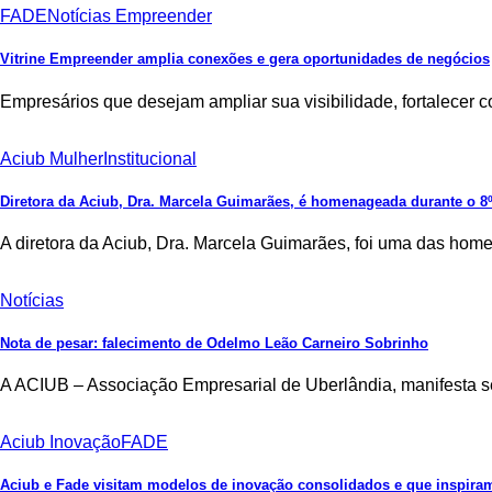
FADE
Notícias Empreender
Vitrine Empreender amplia conexões e gera oportunidades de negócios
Empresários que desejam ampliar sua visibilidade, fortalece
Aciub Mulher
Institucional
Diretora da Aciub, Dra. Marcela Guimarães, é homenageada durante o
A diretora da Aciub, Dra. Marcela Guimarães, foi uma das ho
Notícias
Nota de pesar: falecimento de Odelmo Leão Carneiro Sobrinho
A ACIUB – Associação Empresarial de Uberlândia, manifesta se
Aciub Inovação
FADE
Aciub e Fade visitam modelos de inovação consolidados e que inspir