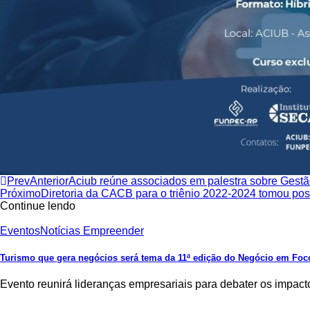
Prev
Anterior
Aciub reúne associados em palestra sobre Gestão
Próximo
Diretoria da CACB para o triênio 2022-2024 tomou pos
Continue lendo
Eventos
Notícias Empreender
Turismo que gera negócios será tema da 11ª edição do Negócio em Foc
Evento reunirá lideranças empresariais para debater os impac