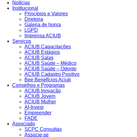
Notícias
Institucional
Princípios e Valores​
Diretoria
Galeria de honra
LGPD
Imprensa ACIUB
Serviços
ACIUB Capacitações
ACIUB Estágios
ACIUB Salas
ACIUB Saúde – Médico
ACIUB Saúde – Odonto
ACIUB Cadastro Positivo
Bee Benefícios Aciub
Conselhos e Programas
ACIUB Inovação
ACIUB Jovem
ACIUB Mulher
Al-Invest
Empreender
FADE
Associado
SCPC Consultas
Associe-se