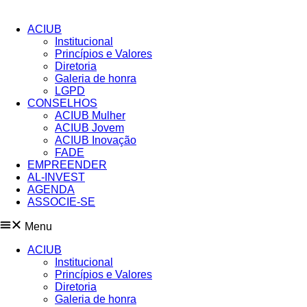
Pular
para
ACIUB
o
Institucional
conteúdo
Princípios e Valores​
Diretoria
Galeria de honra
LGPD
CONSELHOS
ACIUB Mulher
ACIUB Jovem
ACIUB Inovação
FADE
EMPREENDER
AL-INVEST
AGENDA
ASSOCIE-SE
Menu
ACIUB
Institucional
Princípios e Valores​
Diretoria
Galeria de honra