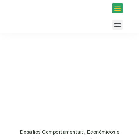
Inscrições em Eventos
Conselhos e Programas
Agenda ACIUB
‘Desafios Comportamentais, Econômicos e