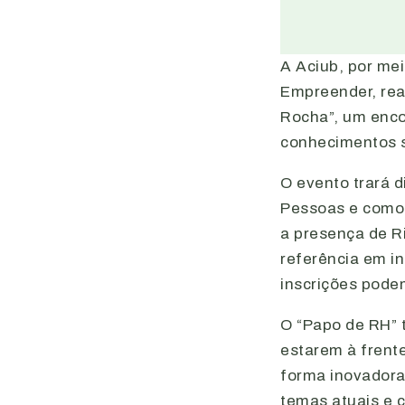
A Aciub, por me
Empreender, rea
Rocha”, um enco
conhecimentos s
O evento trará d
Pessoas e como 
a presença de R
referência em in
inscrições pode
O “Papo de RH” t
estarem à frent
forma inovadora
temas atuais e 