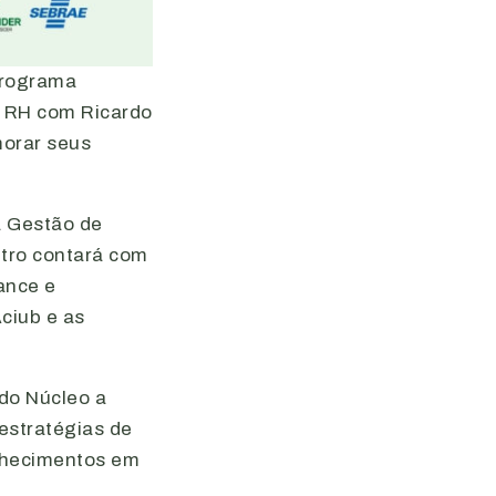
Programa
e RH com Ricardo
morar seus
na Gestão de
ntro contará com
ance e
Aciub e as
 do Núcleo a
estratégias de
onhecimentos em