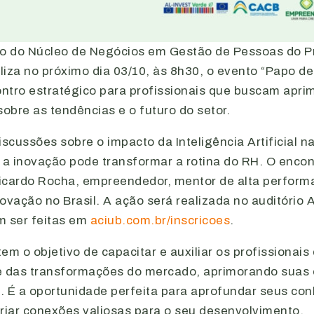
io do Núcleo de Negócios em Gestão de Pessoas do 
liza no próximo dia 03/10, às 8h30, o evento “Papo d
ntro estratégico para profissionais que buscam apri
obre as tendências e o futuro do setor.
iscussões sobre o impacto da Inteligência Artificial 
a inovação pode transformar a rotina do RH. O enco
icardo Rocha, empreendedor, mentor de alta perform
ovação no Brasil. A ação será realizada no auditório 
m ser feitas em
aciub.com.br/inscricoes
.
em o objetivo de capacitar e auxiliar os profissionais
e das transformações do mercado, aprimorando suas 
. É a oportunidade perfeita para aprofundar seus c
criar conexões valiosas para o seu desenvolvimento.