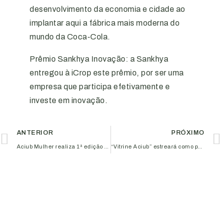
desenvolvimento da economia e cidade ao
implantar aqui a fábrica mais moderna do
mundo da Coca-Cola.
Prêmio Sankhya Inovação: a Sankhya
entregou à iCrop este prêmio, por ser uma
empresa que participa efetivamente e
investe em inovação.
ANTERIOR
PRÓXIMO
Aciub Mulher realiza 1ª edição do “Bastidores do Protagonismo”
“Vitrine Aciub” estreará como palco para associados