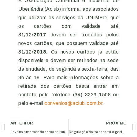
A Associação Comercial e Industrial de
Uberlândia (Aciub) informa, aos associados
que utilizam os serviços da UNIMED, que
os cartões com validade até
31/12/
2017
devem ser trocados pelos
novos cartões, que possuem validade até
31/12/
2018.
Os novos cartões
já estão
disponíveis e devem ser retirados na sede
da entidade, de segunda a sexta-feira, das
8h às 18. Para mais informações sobre a
retirada dos cartões basta entrar em
contato pelo telefone (34) 3239-1508 ou
pelo e-mail
convenios@aciub.com.br
.
ANTERIOR
PRÓXIMO
Jovens empreendedores se reúnem para debate sobre a reforma trabalhista
Regulação do transporte e gestão de riscos serão temas de painel realizado na Aciub