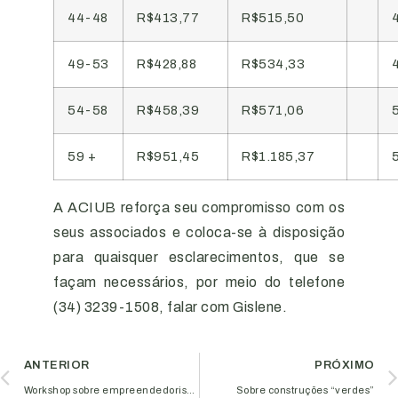
44-48
R$413,77
R$515,50
49-53
R$428,88
R$534,33
54-58
R$458,39
R$571,06
59 +
R$951,45
R$1.185,37
A ACIUB reforça seu compromisso com os
seus associados e coloca-se à disposição
para quaisquer esclarecimentos, que se
façam necessários, por meio do telefone
(34) 3239-1508, falar com Gislene.
ANTERIOR
PRÓXIMO
Workshop sobre empreendedorismo com propósitos será realizado na Aciub
Sobre construções “verdes”