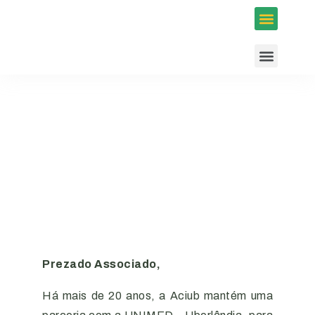
Inscrições em Eventos
Conselhos e Programas
Agenda ACIUB
Prezado Associado,
Há mais de 20 anos, a Aciub mantém uma