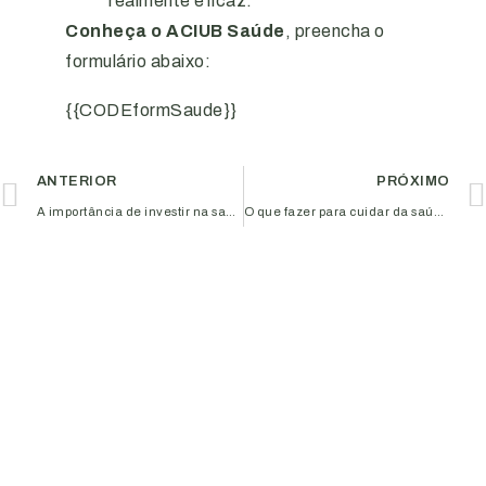
realmente eficaz.
Conheça o ACIUB Saúde
, preencha o
formulário abaixo:
{{CODEformSaude}}
ANTERIOR
PRÓXIMO
A importância de investir na saúde do trabalhador
O que fazer para cuidar da saúde de seus colaboradores de forma eficaz