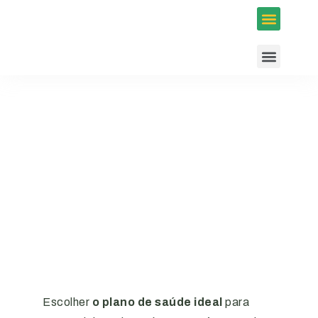
Inscrições em Eventos
Conselhos e Programas
Agenda ACIUB
Escolher
o plano de saúde ideal
para