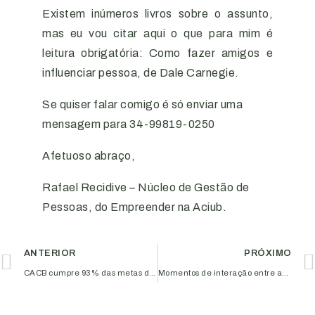
Existem inúmeros livros sobre o assunto,
mas eu vou citar aqui o que para mim é
leitura obrigatória: Como fazer amigos e
influenciar pessoa, de Dale Carnegie.
Se quiser falar comigo é só enviar uma
mensagem para 34-99819-0250
Afetuoso abraço,
Rafael Recidive – Núcleo de Gestão de
Pessoas, do Empreender na Aciub.
ANTERIOR
PRÓXIMO
CACB cumpre 93% das metas do AL-Invest 5.0
Momentos de interação entre associados durante o ‘Prazer em conhecer’