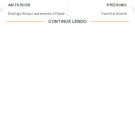
ANTERIOR
PRÓXIMO
Rodrigo Stoqui apresenta o Pipedrive na 13ª edição do Happy Business
Família Acerta
CONTINUE LENDO