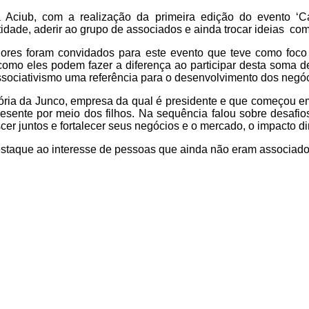
na Aciub, com a realização da primeira edição do evento ‘
de, aderir ao grupo de associados e ainda trocar ideias com
ores foram convidados para este evento que teve como foco 
omo eles podem fazer a diferença ao participar desta soma de
associativismo uma referência para o desenvolvimento dos neg
ria da Junco, empresa da qual é presidente e que começou em
esente por meio dos filhos. Na sequência falou sobre desafio
scer juntos e fortalecer seus negócios e o mercado, o impacto 
estaque ao interesse de pessoas que ainda não eram associados 