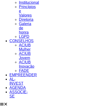
Institucional
Princípios
e
Valores​
Diretoria
Galeria
de
honra
LGPD
CONSELHOS
ACIUB
Mulher
ACIUB
Jovem
ACIUB
Inovação
FADE
EMPREENDER
AL-
INVEST
AGENDA
ASSOCIE-
SE