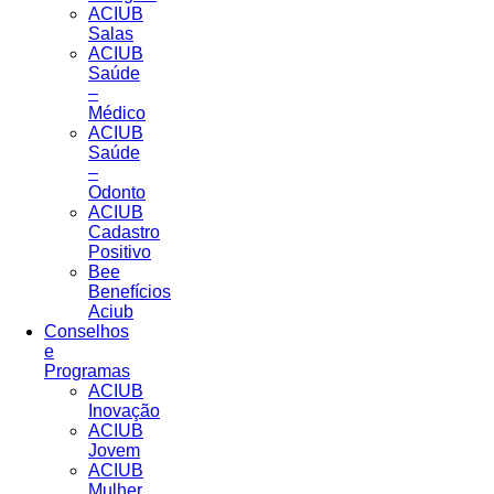
ACIUB
Salas
ACIUB
Saúde
–
Médico
ACIUB
Saúde
–
Odonto
ACIUB
Cadastro
Positivo
Bee
Benefícios
Aciub
Conselhos
e
Programas
ACIUB
Inovação
ACIUB
Jovem
ACIUB
Mulher