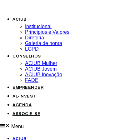
Pular
para
o
conteúdo
ACIUB
Institucional
Princípios e Valores​
Diretoria
Galeria de honra
LGPD
CONSELHOS
ACIUB Mulher
ACIUB Jovem
ACIUB Inovação
FADE
EMPREENDER
AL-INVEST
AGENDA
ASSOCIE-SE
Menu
ACIUB