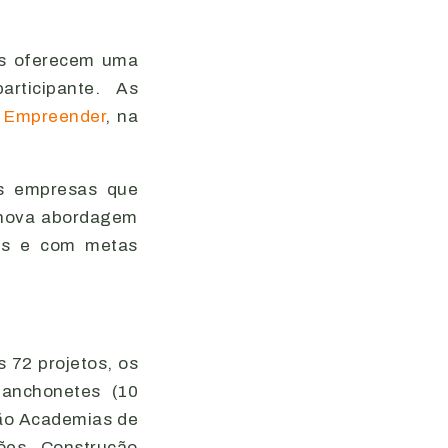
as oferecem uma
rticipante. As
o
Empreender
, na
as empresas que
a nova abordagem
ões e com metas
 72 projetos, os
lanchonetes (10
são Academias de
ções, Construção