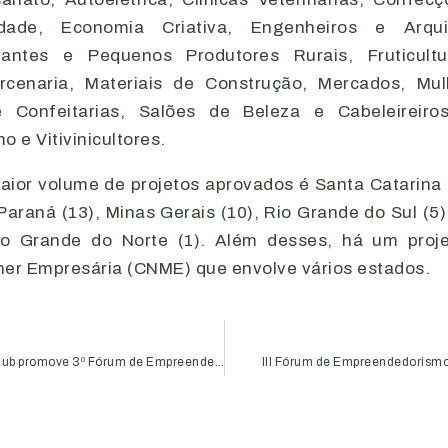
lidade, Economia Criativa, Engenheiros e Arqui
rantes e Pequenos Produtores Rurais, Fruticultura
arcenaria, Materiais de Construção, Mercados, Mul
e Confeitarias, Salões de Beleza e Cabeleireiro
o e Vitivinicultores.
ior volume de projetos aprovados é Santa Catarina 
Paraná (13), Minas Gerais (10), Rio Grande do Sul (5)
io Grande do Norte (1). Além desses, há um proj
her Empresária (CNME) que envolve vários estados.
Programa Empreender na Aciub promove 3º Fórum de Empreendedorismo
III Fórum de Empreendedorismo