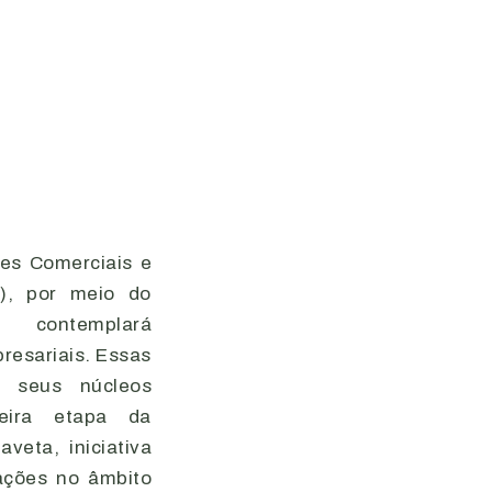
es Comerciais e
B), por meio do
 contemplará
esariais. Essas
o seus núcleos
ceira etapa da
eta, iniciativa
ções no âmbito