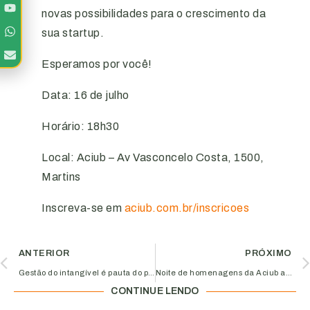
novas possibilidades para o crescimento da
sua startup.
Esperamos por você!
Data: 16 de julho
Horário: 18h30
Local: Aciub – Av Vasconcelo Costa, 1500,
Martins
Inscreva-se em
aciub.com.br/inscricoes
ANTERIOR
PRÓXIMO
Gestão do intangível é pauta do próximo Café com Insights do Aciub Jovem; Inscreva-se agora!
Noite de homenagens da Aciub ao empreendedorismo de Luiz Alberto Garcia e aos 70 anos da Algar Telecom é marcada por emoções e histórias
CONTINUE LENDO