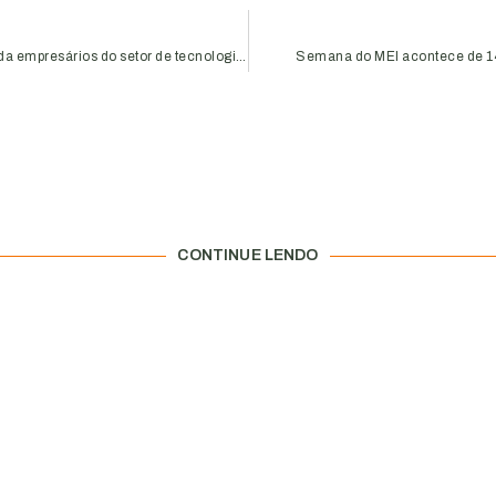
Programa Empreender convida empresários do setor de tecnologia para café da manhã
Semana do MEI acontece de 14
CONTINUE LENDO