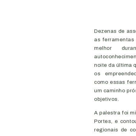
Dezenas de ass
as ferramentas
melhor dura
autoconhecime
noite da última 
os empreended
como essas ferr
um caminho prós
objetivos.
A palestra foi m
Portes, e cont
regionais de c