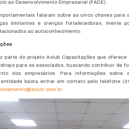
io ao Desenvolvimento Empresarial (FADE).
mportamentais falaram sobre as cinco chaves para 
nças limitantes e crenças fortalecedoras, mente p
elacionados ao autoconhecimento.
ações
az parte do projeto Aciub Capacitações que oferece 
kshops para os associados, buscando contribuir de f
ento dos empresários. Para informações sobre a
 entidade basta entrar em contato pelo telefone (
cionamento@aciub.com.br
.