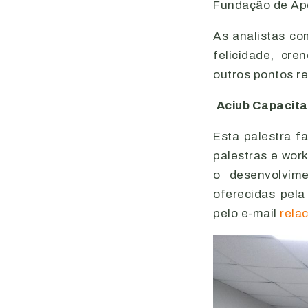
Fundação de Apo
As analistas co
felicidade, cre
outros pontos r
Aciub Capacit
Esta palestra f
palestras e wor
o desenvolvim
oferecidas pela
pelo e-mail
rela