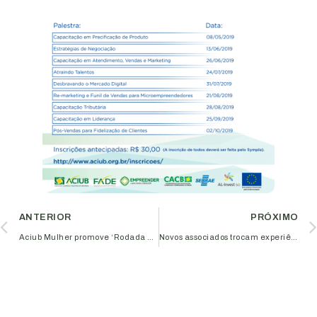
ANTERIOR
PRÓXIMO
Aciub Mulher promove ‘Rodada de Negócios’ no dia 10 de maio
Novos associados trocam experiências no ‘Prazer em Conhecer’