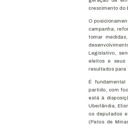
geração de emp
crescimento do B
O posicionament
campanha, refo
tomar medidas,
desenvolvimento
Legislativo, s
eleitos e seus
resultados para
É fundamental 
partido, com fo
está à disposiç
Uberlândia, Eli
os deputados es
(Patos de Mina