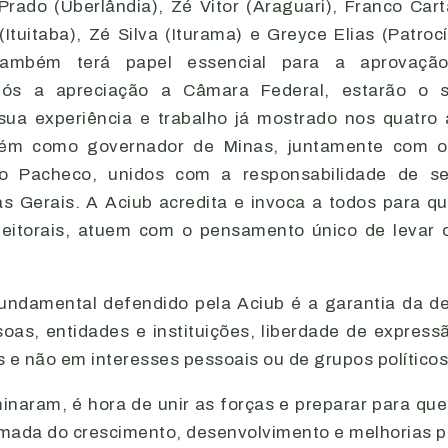
Prado (Uberlândia), Zé Vitor (Araguari), Franco Car
Ituitaba), Zé Silva (Iturama) e Greyce Elias (Patroc
também terá papel essencial para a aprovaçã
pós a apreciação a Câmara Federal, estarão o 
sua experiência e trabalho já mostrado nos quatro
ém como governador de Minas, juntamente com os
go Pacheco, unidos com a responsabilidade de s
s Gerais. A Aciub acredita e invoca a todos para q
leitorais, atuem com o pensamento único de levar 
undamental defendido pela Aciub é a garantia da 
soas, entidades e instituições, liberdade de expres
 e não em interesses pessoais ou de grupos políticos
inaram, é hora de unir as forças e preparar para qu
omada do crescimento, desenvolvimento e melhorias pa