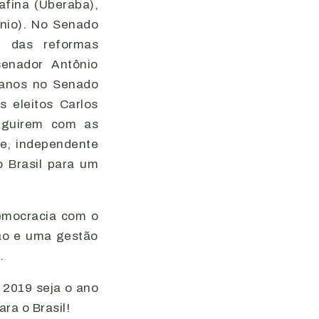
tafina (Uberaba),
ínio). No Senado
o das reformas
senador Antônio
 anos no Senado
 eleitos Carlos
eguirem com as
ue, independente
o Brasil para um
democracia com o
são e uma gestão
.
e 2019 seja o ano
ra o Brasil!