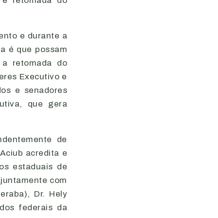
a e retomada do
ento e durante a
va é que possam
a a retomada do
eres Executivo e
dos e senadores
utiva, que gera
endentemente de
Aciub acredita e
dos estaduais de
, juntamente com
eraba), Dr. Hely
dos federais da