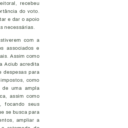
eitoral, recebeu
tância do voto.
ar e dar o apoio
s necessárias.
stiverem com a
os associados e
ais. Assim como
a Aciub acredita
e despesas para
 impostos, como
ão de uma ampla
tica, assim como
, focando seus
ue se busca para
entos, ampliar a