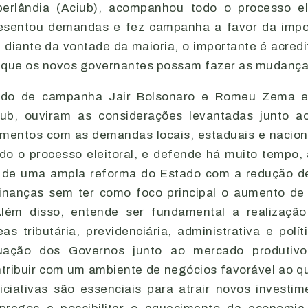
berlândia (Aciub), acompanhou todo o processo el
resentou demandas e fez campanha a favor da impor
diante da vontade da maioria, o importante é acredit
 que os novos governantes possam fazer as mudança
íodo de campanha Jair Bolsonaro e Romeu Zema e
ciub, ouviram as considerações levantadas junto a
mentos com as demandas locais, estaduais e nacion
o o processo eleitoral, e defende há muito tempo, 
 de uma ampla reforma do Estado com a redução d
finanças sem ter como foco principal o aumento de
Além disso, entende ser fundamental a realizaç
as tributária, previdenciária, administrativa e polí
ação dos Governos junto ao mercado produtivo
tribuir com um ambiente de negócios favorável ao q
niciativas são essenciais para atrair novos investim