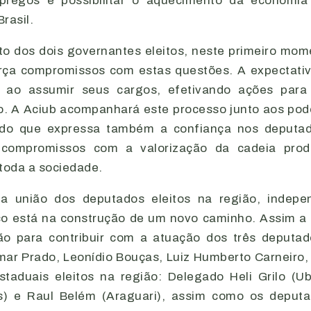
regos e possibilitar o aquecimento da economi
rasil.
o dos dois governantes eleitos, neste primeiro mom
rça compromissos com estas questões. A expectati
 ao assumir seus cargos, efetivando ações par
. A Aciub acompanhará este processo junto aos pod
endo que expressa também a confiança nos deputa
 compromissos com a valorização da cadeia prod
 toda a sociedade.
a união dos deputados eleitos na região, indep
co está na construção de um novo caminho. Assim a 
ão para contribuir com a atuação dos três deputa
smar Prado, Leonídio Bouças, Luiz Humberto Carneiro
taduais eleitos na região: Delegado Heli Grilo (Ub
s) e Raul Belém (Araguari), assim como os deputa