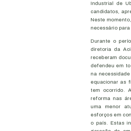
Industrial de U
candidatos, ap
Neste momento, 
necessário para
Durante o per
diretoria da A
receberam docu
defendeu em tod
na necessidade
equacionar as 
tem ocorrido. 
reforma nas áre
uma menor atu
esforços em con
o país. Estas i