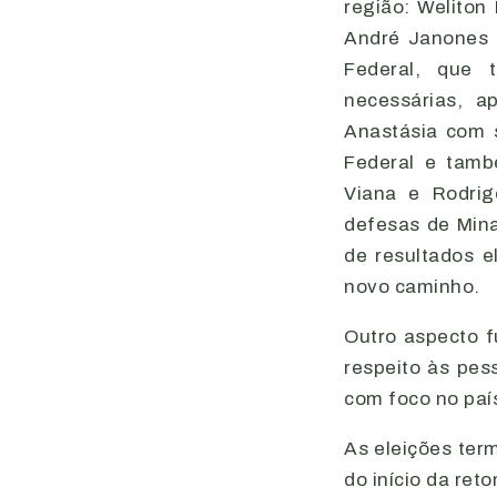
região: Weliton 
André Janones (
Federal, que 
necessárias, a
Anastásia com 
Federal e tamb
Viana e Rodri
defesas de Mina
de resultados e
novo caminho.
Outro aspecto f
respeito às pes
com foco no país
As eleições term
do início da ret