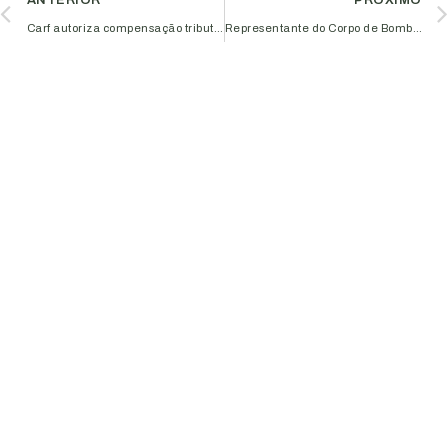
ANTERIOR
PRÓXIMO
Carf autoriza compensação tributária antes de publicação da sentença
Representante do Corpo de Bombeiros participa de mesa redonda com o Núcleo Revenda de Gás