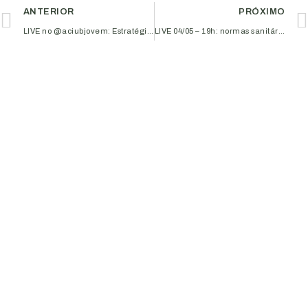
ANTERIOR
PRÓXIMO
LIVE no @aciubjovem: Estratégias de Crédito para Pequenas Empresas
LIVE 04/05 – 19h: normas sanitárias e a reabertura do comércio em Uberlândia