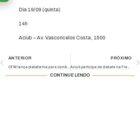
Dia 19/09 (quinta)
14h
Aciub – Av. Vasconcelos Costa, 1500
ANTERIOR
PRÓXIMO
CFM lança plataforma para combater emissão de atestados falsos
Aciub participa de debate na Fiesp, sobre investimento estrangeiro no Brasil
CONTINUE LENDO