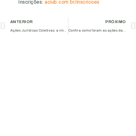
Inscrições:
aciub.com.br/inscricoes
ANTERIOR
PRÓXIMO
Ações Jurídicas Coletivas: a importância deste serviço oferecido aos associados Aciub, em parceria com escritórios de advocacia
Confira como foram as ações da 3ª edição da Semana da Reciclagem