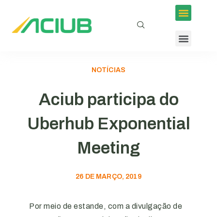
Inscrições em Eventos
Conselhos e Programas
Agenda ACIUB
NOTÍCIAS
Aciub participa do
Uberhub Exponential
Meeting
26 DE MARÇO, 2019
Por meio de estande, com a divulgação de