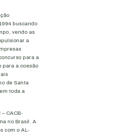
ação
 1994 buscando
empo, vendo as
mpulsionar a
empresas
concurso para a
o para a coesão
nais
mo de Santa
 em toda a
l – CACB-
a no Brasil. A
os com o AL-