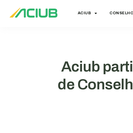
ACIUB
CONSELH
Aciub part
de Conselh