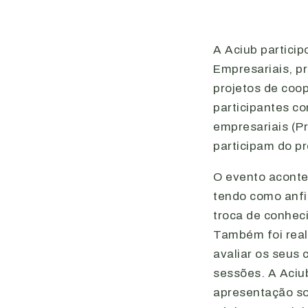
A Aciub particip
Empresariais, p
projetos de coo
participantes c
empresariais (P
participam do p
O evento aconte
tendo como anfi
troca de conhec
Também foi real
avaliar os seus 
sessões. A Aciu
apresentação so