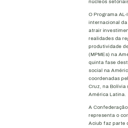
núcleos setoria
O Programa AL-I
internacional d
atrair investim
realidades da r
produtividade d
(MPMEs) na Amér
quinta fase dest
social na Améric
coordenadas pel
Cruz, na Bolívi
América Latina.
A Confederação 
representa o con
Aciub faz parte