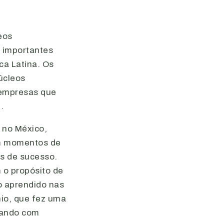
eos
 importantes
ca Latina. Os
úcleos
 empresas que
.
 no México,
om momentos de
s de sucesso.
 o propósito de
 o aprendido nas
hio, que fez uma
hando com