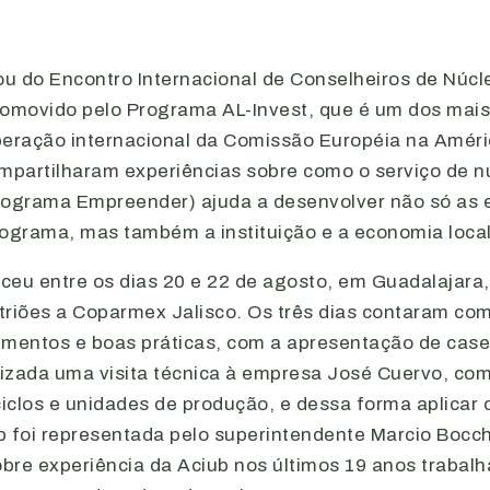
ou do Encontro Internacional de Conselheiros de Núcl
romovido pelo Programa AL-Invest, que é um dos mais
peração internacional da Comissão Européia na Améri
ompartilharam experiências sobre como o serviço de n
rograma Empreender) ajuda a desenvolver não só as
rograma, mas também a instituição e a economia local
ceu entre os dias 20 e 22 de agosto, em Guadalajara,
triões a Coparmex Jalisco. Os três dias contaram c
imentos e boas práticas, com a apresentação de case
izada uma visita técnica à empresa José Cuervo, com
ciclos e unidades de produção, e dessa forma aplicar
b foi representada pelo superintendente Marcio Bocc
bre experiência da Aciub nos últimos 19 anos trabal