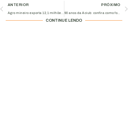
ANTERIOR
PRÓXIMO
Agro mineiro exporta 12,1 milhões de toneladas e soma US$ 10,7 bilhões de janeiro a setembro
90 anos da Aciub: confira como foram as celebrações
CONTINUE LENDO