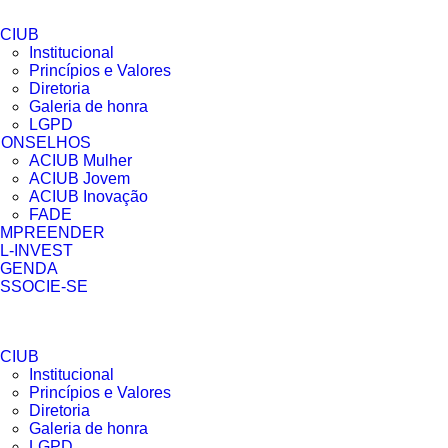
CIUB
Institucional
Princípios e Valores​
Diretoria
Galeria de honra
LGPD
CONSELHOS
ACIUB Mulher
ACIUB Jovem
ACIUB Inovação
FADE
EMPREENDER
L-INVEST
AGENDA
SSOCIE-SE
CIUB
Institucional
Princípios e Valores​
Diretoria
Galeria de honra
LGPD