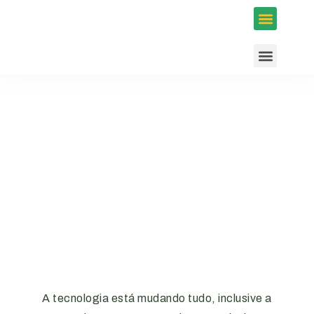
Inscrições em Eventos
Conselhos e Programas
Agenda ACIUB
A tecnologia está mudando tudo, inclusive a