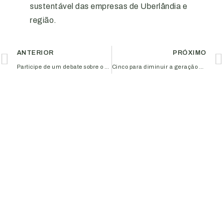
sustentável das empresas de Uberlândia e
região.
ANTERIOR
PRÓXIMO
Participe de um debate sobre o papel social das OSCs no evento Empresas que Impactam a Sociedade
Cinco para diminuir a geração de resíduos na sua empresa