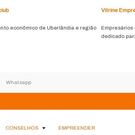
ciub
Vitrine Empr
ento econômico de Uberlândia e região
Empresários 
dedicado par
CONSELHOS
EMPREENDER