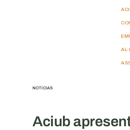
AC
CO
EM
AL-
AS
NOTÍCIAS
Aciub apresent